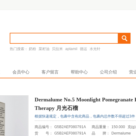
热门搜索：
奶粉
菜籽油
贝拉米
aptamil
德运
水光针
区
会员中心
客户留言
帮助中心
公司介绍
营
Dermalume No.5 Moonlight Pomegranate
Therapy 月光石榴
根据快递规定，包裹中含有此商品，包裹内总件数不得超过3件
商品编号：
G5B2AEF080791A
商品重量：
150.000
克(g)
货 号：
G5B2AEF080791A
品 牌：
Dermalume