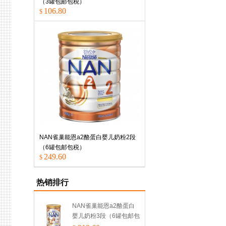
（3罐包邮包税）
106.80
$
NAN雀巢能恩a2酪蛋白婴儿奶粉2段
（6罐包邮包税）
249.60
$
热销排行
NAN雀巢能恩a2酪蛋白
婴儿奶粉3段（6罐包邮包