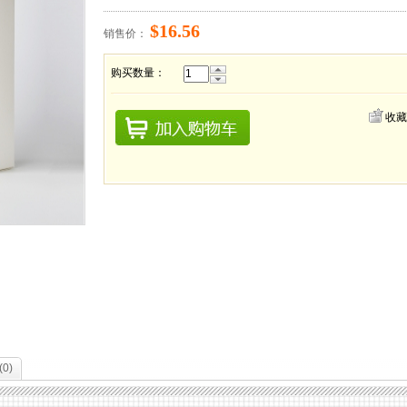
$16.56
销售价：
购买数量：
收藏
(
0
)