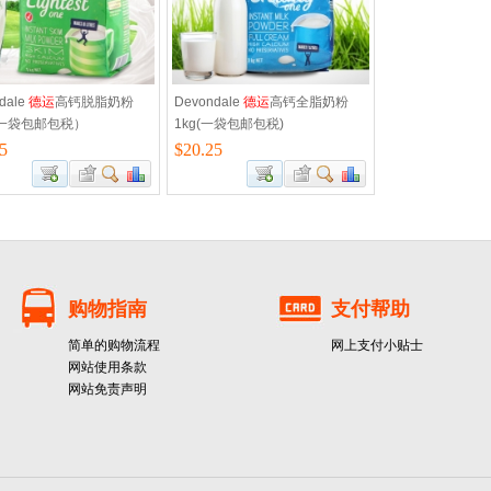
dale
德运
高钙脱脂奶粉
Devondale
德运
高钙全脂奶粉
（一袋包邮包税）
1kg(一袋包邮包税)
5
$20.25
购物指南
支付帮助
简单的购物流程
网上支付小贴士
网站使用条款
网站免责声明