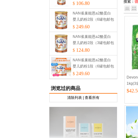
搜索：
税）
106.80
$
NAN雀巢能恩a2酪蛋白
婴儿奶粉2段（6罐包邮包
税）
249.60
$
NAN雀巢能恩a2酪蛋白
婴儿奶粉2段（3罐包邮包
税）
124.80
$
NAN雀巢能恩a2酪蛋白
婴儿奶粉1段（6罐包邮包
税）
249.60
$
Devon
1kg(
浏览过的商品
$42.5
清除列表
|
查看所有