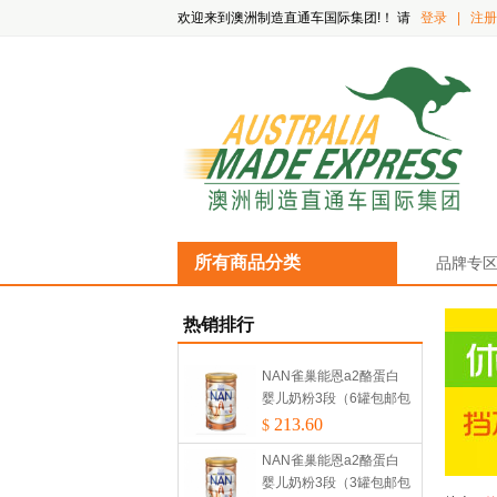
欢迎来到澳洲制造直通车国际集团!！
请
登录
|
注册
所有商品分类
品牌专
热销排行
NAN雀巢能恩a2酪蛋白
婴儿奶粉3段（6罐包邮包
税）
213.60
$
NAN雀巢能恩a2酪蛋白
婴儿奶粉3段（3罐包邮包