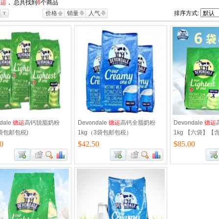
德运
， 总共找到
6
个商品
价格
销量
人气
排序方式:
dale
德运
高钙脱脂奶粉
Devondale
德运
高钙全脂奶粉
Devondale
德运
3袋包邮包税)
1kg（3袋包邮包税）
1kg 【六袋】【
0
$42.50
$85.00