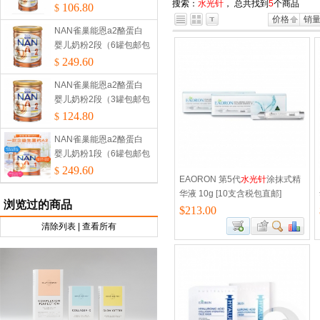
搜索：
水光针
， 总共找到
5
个商品
税）
106.80
$
价格
销
NAN雀巢能恩a2酪蛋白
婴儿奶粉2段（6罐包邮包
税）
249.60
$
NAN雀巢能恩a2酪蛋白
婴儿奶粉2段（3罐包邮包
税）
124.80
$
NAN雀巢能恩a2酪蛋白
婴儿奶粉1段（6罐包邮包
税）
249.60
$
EAORON 第5代
水光针
涂抹式精
华液 10g [10支含税包直邮]
浏览过的商品
$213.00
清除列表
|
查看所有