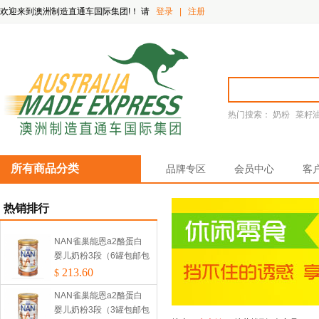
欢迎来到澳洲制造直通车国际集团!！
请
登录
|
注册
热门搜索：
奶粉
菜籽
所有商品分类
品牌专区
会员中心
客
热销排行
NAN雀巢能恩a2酪蛋白
婴儿奶粉3段（6罐包邮包
税）
213.60
$
NAN雀巢能恩a2酪蛋白
婴儿奶粉3段（3罐包邮包