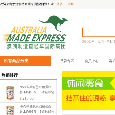
欢迎来到澳洲制造直通车国际集团!！
请
登录
|
注册
热门搜索：
奶粉
菜籽
所有商品分类
品牌专区
会员中心
客
热销排行
NAN雀巢能恩a2酪蛋白
婴儿奶粉3段（6罐包邮包
税）
213.60
$
NAN雀巢能恩a2酪蛋白
婴儿奶粉3段（3罐包邮包