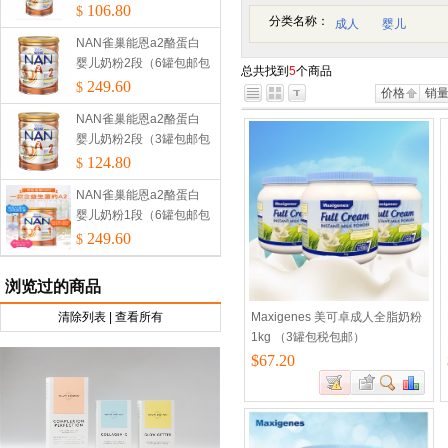
税）
106.80
$
分类名称：
成人
婴儿
NAN雀巢能恩a2酪蛋白
婴儿奶粉2段（6罐包邮包
总共找到
5
个商品
税）
249.60
$
价格
销
NAN雀巢能恩a2酪蛋白
婴儿奶粉2段（3罐包邮包
税）
124.80
$
NAN雀巢能恩a2酪蛋白
婴儿奶粉1段（6罐包邮包
税）
249.60
$
浏览过的商品
清除列表
|
查看所有
Maxigenes 美可卓成人全脂奶粉
1kg （3罐包税包邮）
$67.20