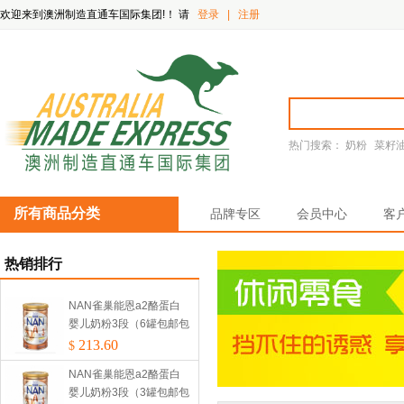
欢迎来到澳洲制造直通车国际集团!！
请
登录
|
注册
热门搜索：
奶粉
菜籽
所有商品分类
品牌专区
会员中心
客
热销排行
NAN雀巢能恩a2酪蛋白
婴儿奶粉3段（6罐包邮包
税）
213.60
$
NAN雀巢能恩a2酪蛋白
婴儿奶粉3段（3罐包邮包