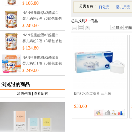
税）
106.80
$
分类名称：
日化品
婴儿用品
NAN雀巢能恩a2酪蛋白
婴儿奶粉2段（6罐包邮包
总共找到
3
个商品
税）
249.60
$
价格
销
NAN雀巢能恩a2酪蛋白
婴儿奶粉2段（3罐包邮包
税）
124.80
$
NAN雀巢能恩a2酪蛋白
婴儿奶粉1段（6罐包邮包
税）
249.60
$
浏览过的商品
清除列表
|
查看所有
Brita 水壶过滤器 三只装
$33.60