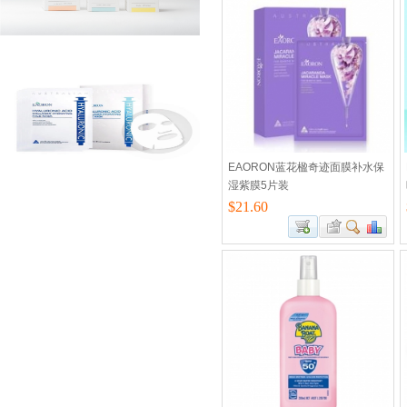
EAORON蓝花楹奇迹面膜补水保
湿紫膜5片装
$21.60