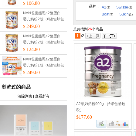
税）
106.80
$
品牌：
A2
Swisse
(2)
(2)
NAN雀巢能恩a2酪蛋白
Boat
Sukin
(4)
(1)
婴儿奶粉2段（6罐包邮包
税）
249.60
$
总共找到
26
个商品
1
/
2
NAN雀巢能恩a2酪蛋白
婴儿奶粉2段（3罐包邮包
税）
124.80
$
NAN雀巢能恩a2酪蛋白
婴儿奶粉1段（6罐包邮包
税）
249.60
$
浏览过的商品
清除列表
|
查看所有
A2孕妇奶粉900g （6罐包邮包
税）
$177.60