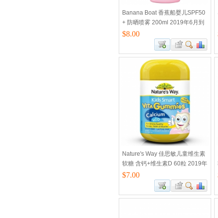
Banana Boat 香蕉船婴儿SPF50
+ 防晒喷雾 200ml 2019年6月到
期
$8.00
Nature's Way 佳思敏儿童维生素
软糖 含钙+维生素D 60粒 2019年
6月到期
$7.00