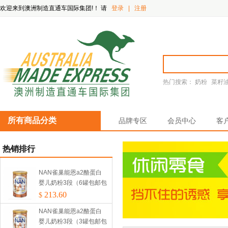
欢迎来到澳洲制造直通车国际集团!！
请
登录
|
注册
热门搜索：
奶粉
菜籽
所有商品分类
品牌专区
会员中心
客
热销排行
NAN雀巢能恩a2酪蛋白
婴儿奶粉3段（6罐包邮包
税）
213.60
$
NAN雀巢能恩a2酪蛋白
婴儿奶粉3段（3罐包邮包