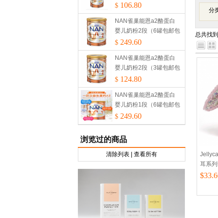
税）
106.80
$
分
NAN雀巢能恩a2酪蛋白
婴儿奶粉2段（6罐包邮包
总共找
税）
249.60
$
NAN雀巢能恩a2酪蛋白
婴儿奶粉2段（3罐包邮包
税）
124.80
$
NAN雀巢能恩a2酪蛋白
婴儿奶粉1段（6罐包邮包
税）
249.60
$
浏览过的商品
清除列表
|
查看所有
Jell
耳系列
$33.6