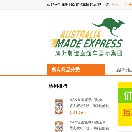
欢迎来到澳洲制造直通车国际集团!！
请
登录
|
注册
所有商品分类
品牌专
热销排行
NAN雀巢能恩a2酪蛋白
婴儿奶粉3段（6罐包邮包
税）
213.60
$
NAN雀巢能恩a2酪蛋白
婴儿奶粉3段（3罐包邮包