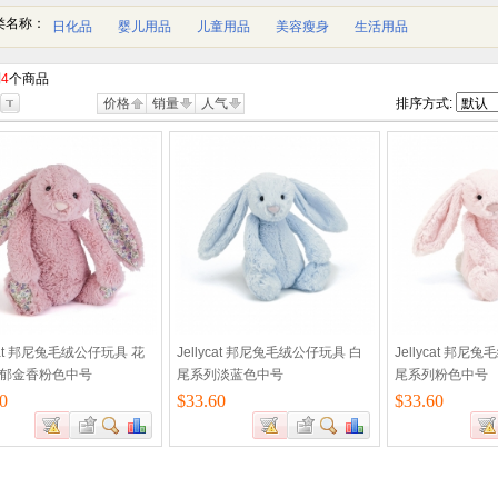
类名称：
日化品
婴儿用品
儿童用品
美容瘦身
生活用品
到
4
个商品
价格
销量
人气
排序方式:
ycat 邦尼兔毛绒公仔玩具 花
Jellycat 邦尼兔毛绒公仔玩具 白
Jellycat 邦尼
郁金香粉色中号
尾系列淡蓝色中号
尾系列粉色中号
0
$33.60
$33.60